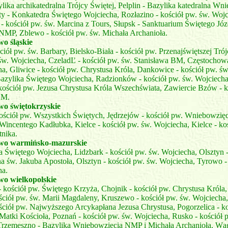
lika archikatedralna Trójcy Świętej, Pelplin - Bazylika katedralna Wn
y - Konkatedra Świętego Wojciecha, Rozłazino - kościół pw. św. Wojc
- kościół pw. św. Marcina z Tours, Słupsk - Sanktuarium Świętego Józ
NMP, Zblewo - kościół pw. św. Michała Archanioła.
o śląskie
ciół pw. św. Barbary, Bielsko-Biała - kościół pw. Przenajświętszej Tró
św. Wojciecha, CzeladĽ - kościół pw. św. Stanisława BM, Częstochowa
a, Gliwice - kościół pw. Chrystusa Króla, Dankowice - kościół pw. św
azylika Świętego Wojciecha, Radzionków - kościół pw. św. Wojciecha
kościół pw. Jezusa Chrystusa Króla Wszechświata, Zawiercie Bzów - k
BM.
o świętokrzyskie
kościół pw. Wszystkich Świętych, Jędrzejów - kościół pw. Wniebowzię
Wincentego Kadłubka, Kielce - kościół pw. św. Wojciecha, Kielce - ko
tnika.
wo warmińsko-mazurskie
a Świętego Wojciecha, Lidzbark - kościół pw. św. Wojciecha, Olsztyn 
a św. Jakuba Apostoła, Olsztyn - kościół pw. św. Wojciecha, Tyrowo -
ha.
o wielkopolskie
 kościół pw. Świętego Krzyża, Chojnik - kościół pw. Chrystusa Króla
ościół pw. św. Marii Magdaleny, Kruszewo - kościół pw. św. Wojciech
ściół pw. Najwyższego Arcykapłana Jezusa Chrystusa, Pogorzelica - ko
Matki Kościoła, Poznań - kościół pw. św. Wojciecha, Rusko - kościół 
Trzemeszno - Bazylika Wniebowzięcia NMP i Michała Archanioła, Wą