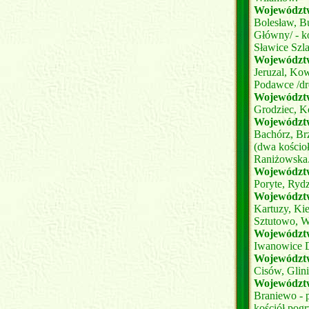
Województw
Bolesław, B
Główny/ - k
Sławice Szla
Województ
Jeruzal, Kow
Podawce /dr
Województw
Grodziec, K
Województ
Bachórz, Br
(dwa kościo
Raniżowska
Województw
Poryte, Ryd
Województ
Kartuzy, Ki
Sztutowo, W
Województw
Iwanowice D
Województw
Cisów, Glin
Województ
Braniewo - 
kościół pog