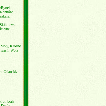
 /Rynek
, Rożnów,
askale.
 Skibniew-
cielne.
 Mały, Krosno
Trześń, Wola
rd Gdański,
 Frombork -
y Dwór,