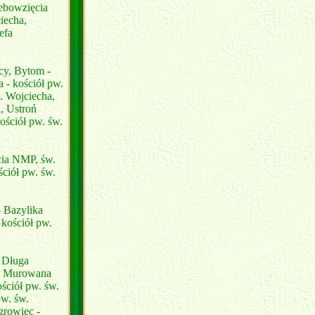
iebowzięcia
iecha,
efa
jcy, Bytom -
 - kościół pw.
. Wojciecha,
, Ustroń
ościół pw. św.
cia NMP, św.
ściół pw. św.
- Bazylika
 kościół pw.
, Długa
a, Murowana
ściół pw. św.
pw. św.
growiec -