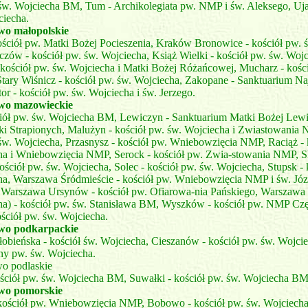
 św. Wojciecha BM, Tum - Archikolegiata pw. NMP i św. Aleksego, Uja
ciecha.
o małopolskie
ściół pw. Matki Bożej Pocieszenia, Kraków Bronowice - kościół pw. 
czów - kościół pw. św. Wojciecha, Książ Wielki - kościół pw. św. Wo
 kościół pw. św. Wojciecha i Matki Bożej Różańcowej, Mucharz - kości
tary Wiśnicz - kościół pw. św. Wojciecha, Zakopane - Sanktuarium Na
or - kościół pw. św. Wojciecha i św. Jerzego.
wo mazowieckie
ciół pw. św. Wojciecha BM, Lewiczyn - Sanktuarium Matki Bożej Lewi
ki Strapionych, Malużyn - kościół pw. św. Wojciecha i Zwiastowania 
św. Wojciecha, Przasnysz - kościół pw. Wniebowzięcia NMP, Raciąż - 
ha i Wniebowzięcia NMP, Serock - kościół pw. Zwia-stowania NMP, 
ściół pw. św. Wojciecha, Solec - kościół pw. św. Wojciecha, Stupsk - 
ha, Warszawa Śródmieście - kościół pw. Wniebowzięcia NMP i św. Józ
 Warszawa Ursynów - kościół pw. Ofiarowa-nia Pańskiego, Warszawa 
ha) - kościół pw. św. Stanisława BM, Wyszków - kościół pw. NMP Czę
ściół pw. św. Wojciecha.
wo podkarpackie
bieńska - kościół św. Wojciecha, Cieszanów - kościół pw. św. Wojcie
alny pw. św. Wojciecha.
o podlaskie
ościół pw. św. Wojciecha BM, Suwałki - kościół pw. św. Wojciecha BM
wo pomorskie
 kościół pw. Wniebowzięcia NMP, Bobowo - kościół pw. św. Wojciech