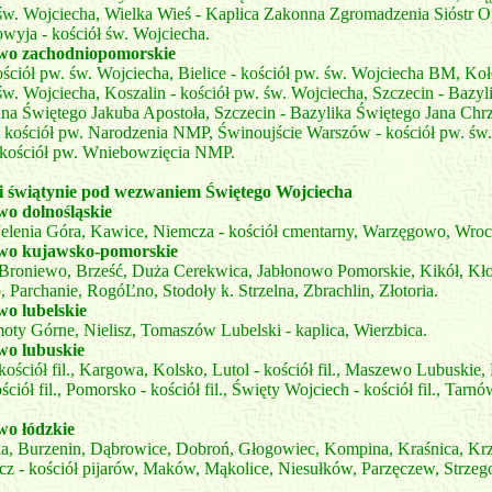
 św. Wojciecha, Wielka Wieś - Kaplica Zakonna Zgromadzenia Sióstr O
wyja - kościół św. Wojciecha.
o zachodniopomorskie
ościół pw. św. Wojciecha, Bielice - kościół pw. św. Wojciecha BM, Koł
św. Wojciecha, Koszalin - kościół pw. św. Wojciecha, Szczecin - Bazyl
lna Świętego Jakuba Apostoła, Szczecin - Bazylika Świętego Jana Chrz
- kościół pw. Narodzenia NMP, Świnoujście Warszów - kościół pw. św.
- kościół pw. Wniebowzięcia NMP.
e i świątynie pod wezwaniem Świętego Wojciecha
o dolnośląskie
elenia Góra, Kawice, Niemcza - kościół cmentarny, Warzęgowo, Wroc
wo kujawsko-pomorskie
Broniewo, Brześć, Duża Cerekwica, Jabłonowo Pomorskie, Kikół, Kło
Parchanie, RogóĽno, Stodoły k. Strzelna, Zbrachlin, Złotoria.
o lubelskie
oty Górne, Nielisz, Tomaszów Lubelski - kaplica, Wierzbica.
o lubuskie
ościół fil., Kargowa, Kolsko, Lutol - kościół fil., Maszewo Lubuskie,
ciół fil., Pomorsko - kościół fil., Święty Wojciech - kościół fil., Tarnów 
o łódzkie
a, Burzenin, Dąbrowice, Dobroń, Głogowiec, Kompina, Kraśnica, Kr
cz - kościół pijarów, Maków, Mąkolice, Niesułków, Parzęczew, Strzeg