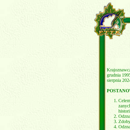
Krajoznawcz
grudnia 199
sierpnia 202
POSTANO
Celem 
zanyc
histor
Odznak
Zdobyw
Odzna