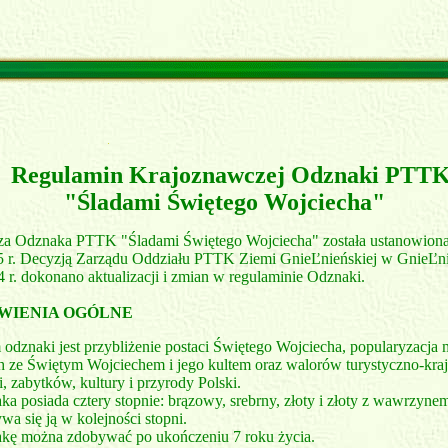
Regulamin Krajoznawczej Odznaki PTT
"Śladami Świętego Wojciecha"
a Odznaka PTTK "Śladami Świętego Wojciecha" została ustanowiona
5 r. Decyzją Zarządu Oddziału PTTK Ziemi GnieĽnieńskiej w GnieĽni
4 r. dokonano aktualizacji i zmian w regulaminie Odznaki.
WIENIA OGÓLNE
odznaki jest przybliżenie postaci Świętego Wojciecha, popularyzacja 
h ze Świętym Wojciechem i jego kultem oraz walorów turystyczno-kr
ii, zabytków, kultury i przyrody Polski.
a posiada cztery stopnie: brązowy, srebrny, złoty i złoty z wawrzyne
a się ją w kolejności stopni.
kę można zdobywać po ukończeniu 7 roku życia.