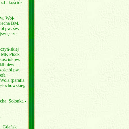
zd - kościół
św. Woj-
jciecha BM,
ół pw. św.
jświętszej
czyń-skiej
NMP, Płock -
kościół pw.
Skibniew
kościół pw.
efa
Wola (parafia
stochowskiej,
cha, Sołonka -
.
a, Gdańsk