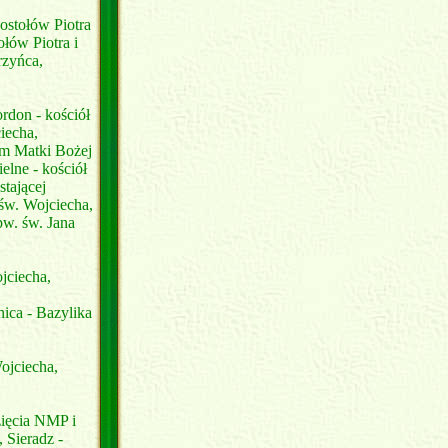
ostołów Piotra
łów Piotra i
rzyńca,
rdon - kościół
iecha,
um Matki Bożej
elne - kościół
tającej
św. Wojciecha,
pw. św. Jana
jciecha,
ica - Bazylika
ojciecha,
zięcia NMP i
 Sieradz -