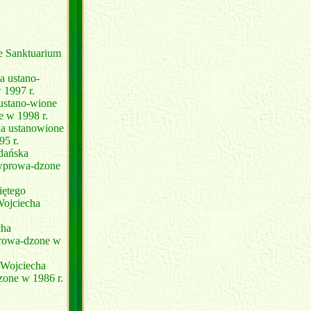
e Sanktuarium
a ustano-
 1997 r.
 ustano-wione
e w 1998 r.
ha ustanowione
95 r.
Gdańska
 wprowa-dzone
iętego
Wojciecha
cha
prowa-dzone w
o Wojciecha
zone w 1986 r.