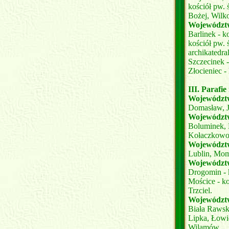
kościół pw.
Bożej, Wilko
Województw
Barlinek - k
kościół pw. 
archikatedra
Szczecinek 
Złocieniec 
III. Parafi
Województw
Domasław, J
Województ
Boluminek, 
Kołaczkowo, 
Województw
Lublin, Mom
Województw
Drogomin - k
Mościce - koś
Trzciel.
Województw
Biała Rawsk
Lipka, Łowi
Wilamów.