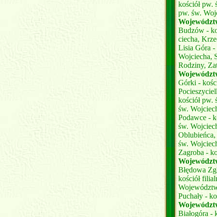
kościół pw.
pw. św. Woj
Województw
Budzów - ko
ciecha, Krze
Lisia Góra -
Wojciecha, S
Rodziny, Zat
Województ
Górki - koś
Pocieszyciel
kościół pw. 
św. Wojciec
Podawce - ko
św. Wojciec
Oblubieńca,
św. Wojciec
Zagroba - ko
Województ
Błędowa Zgło
kościół fili
Województw
Puchały - k
Województ
Białogóra -