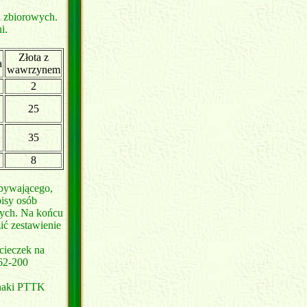
i zbiorowych.
i.
Złota z
a
wawrzynem
2
25
35
8
obywającego,
pisy osób
nych. Na końcu
ć zestawienie
cieczek na
 62-200
znaki PTTK