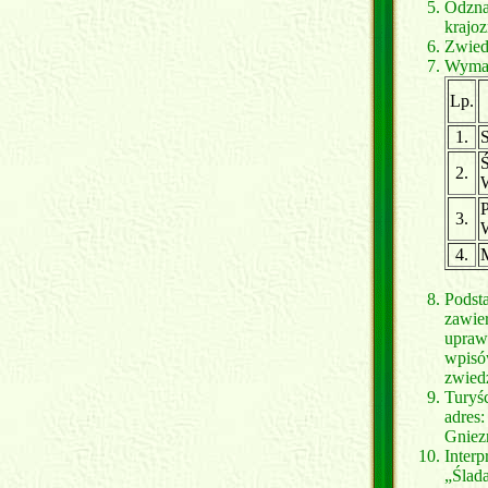
Odzna
krajo
Zwied
Wymag
Lp.
1.
S
Ś
2.
P
3.
4.
M
Podst
zawier
upraw
wpisó
zwied
Turyśc
adres
Gniezn
Inter
„Ślad