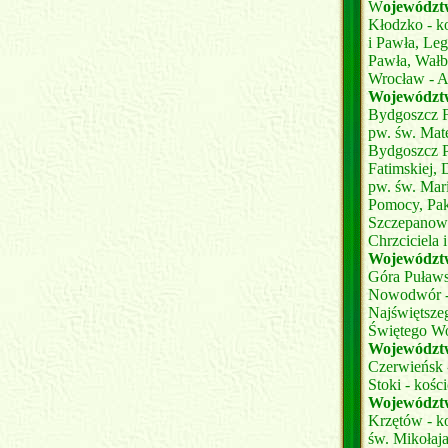
W
ojewództ
Kłodzko - ko
i Pawła, Leg
Pawła, Wałb
Wrocław - Ar
Województ
Bydgoszcz Fo
pw. św. Mate
Bydgoszcz P
Fatimskiej,
pw. św. Mari
Pomocy, Pak
Szczepanowo 
Chrzciciela 
Województw
Góra Puławsk
Nowodwór - 
Najświętszeg
Świętego Wo
Województw
Czerwieńsk -
Stoki - kośc
Województw
Krzętów - k
św. Mikołaja