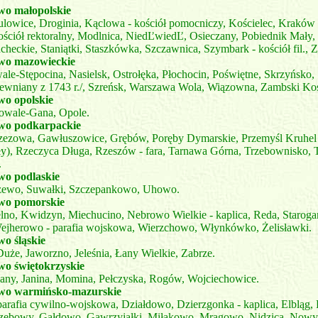
o małopolskie
ulowice, Droginia, Kąclowa - kościół pomocniczy, Kościelec, Kraków
ościół rektoralny, Modlnica, NiedĽwiedĽ, Osieczany, Pobiednik Mały
checkie, Staniątki, Staszkówka, Szczawnica, Szymbark - kościół fil., Z
wo mazowieckie
ale-Stępocina, Nasielsk, Ostrołęka, Płochocin, Poświętne, Skrzyńsko,
ewniany z 1743 r./, Szreńsk, Warszawa Wola, Wiązowna, Zambski Koś
o opolskie
owale-Gana, Opole.
wo podkarpackie
zezowa, Gawłuszowice, Grębów, Poręby Dymarskie, Przemyśl Kruhel
ły), Rzeczyca Długa, Rzeszów - fara, Tarnawa Górna, Trzebownisko, 
.
o podlaskie
zewo, Suwałki, Szczepankowo, Uhowo.
wo pomorskie
elno, Kwidzyn, Miechucino, Nebrowo Wielkie - kaplica, Reda, Staroga
ejherowo - parafia wojskowa, Wierzchowo, Włynkówko, Żelisławki.
o śląskie
uże, Jaworzno, Jeleśnia, Łany Wielkie, Zabrze.
o świętokrzyskie
iany, Janina, Momina, Pełczyska, Rogów, Wojciechowice.
wo warmińsko-mazurskie
parafia cywilno-wojskowa, Działdowo, Dzierzgonka - kaplica, Elbląg,
rzebowy, Gałdowo, Gawrzyjałki, Miłakowo, Mrągowo, Nidzica, Now