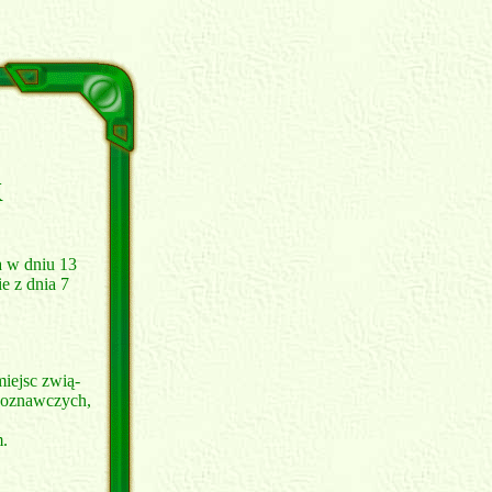
K
 w dniu 13
e z dnia 7
miejsc zwią-
ajoznawczych,
m.