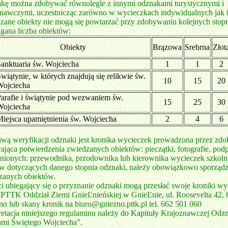
kę można zdobywać równolegle z innymi odznakami turystycznymi i
znawczymi, uczestnicząc zarówno w wycieczkach indywidualnych jak 
zane obiekty nie mogą się powtarzać przy zdobywaniu kolejnych stopn
ana liczba obiektów:
Obiekty
Brązowa
Srebrna
Złot
anktuaria św. Wojciecha
1
1
2
wiątynie, w których znajdują się relikwie św.
10
15
20
Wojciecha
arafie i świątynie pod wezwaniem św.
15
25
30
Wojciecha
iejsca upamiętnienia św. Wojciecha
2
4
6
awą weryfikacji odznaki jest kronika wycieczek prowadzona przez zd
ająca potwierdzenia zwiedzanych obiektów: pieczątki, fotografie, pod
nionych: przewodnika, przodownika lub kierownika wycieczek szkol
w dotyczących danego stopnia odznaki, należy obowiązkowo sporządzi
zanych obiektów.
i ubiegający się o przyznanie odznaki mogą przesłać swoje kroniki wy
: PTTK Oddział Ziemi GnieĽnieńskiej w GnieĽnie, ul. Roosevelta 42,
o lub skany kronik na biuro@gniezno.pttk.pl tel. 662 501 060
pretacja niniejszego regulaminu należy do Kapituły Krajoznawczej Od
ami Świętego Wojciecha”.