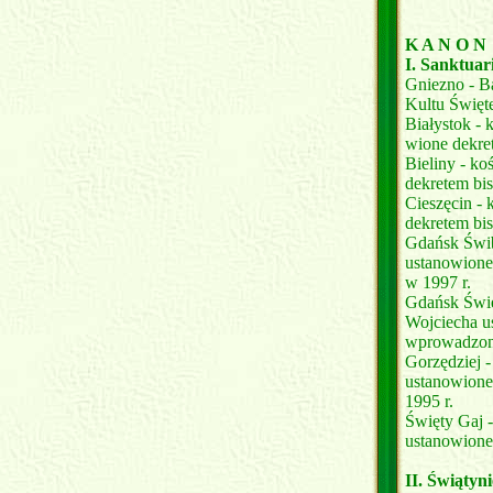
K A N O N
I. Sanktuar
Gniezno - B
Kultu Święt
Białystok - 
wione dekre
Bieliny - ko
dekretem bi
Cieszęcin - 
dekretem bi
Gdańsk Świb
ustanowione
w 1997 r.
Gdańsk Świę
Wojciecha u
wprowadzon
Gorzędziej -
ustanowione
1995 r.
Święty Gaj -
ustanowione
II. Świątyn