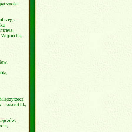
patrzności
obrzeg -
ika
ciciela,
 Wojciecha,
ław.
bia,
 Międzyrzecz,
- kościół fil.,
zepczów,
ocin,