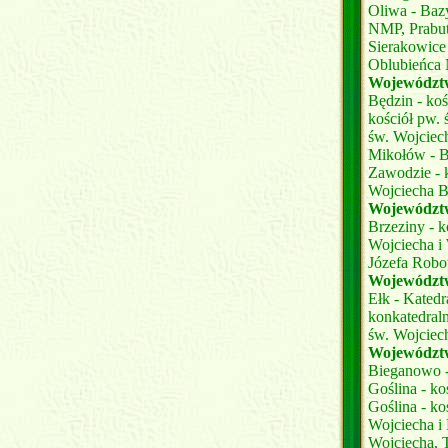
Oliwa - Bazy
NMP, Prabut
Sierakowice 
Oblubieńca 
Województw
Będzin - koś
kościół pw. 
św. Wojciech
Mikołów - B
Zawodzie - 
Wojciecha 
Województw
Brzeziny - 
Wojciecha i 
Józefa Robo
Województ
Ełk - Katedr
konkatedraln
św. Wojciec
Województw
Bieganowo -
Goślina - k
Goślina - ko
Wojciecha i 
Wojciecha, 