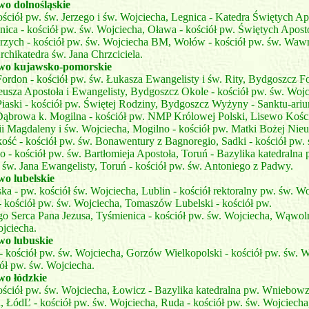
wo dolnośląskie
ściół pw. św. Jerzego i św. Wojciecha, Legnica - Katedra Świętych Ap
nica - kościół pw. św. Wojciecha, Oława - kościół pw. Świętych Aposto
rzych - kościół pw. św. Wojciecha BM, Wołów - kościół pw. św. Waw
chikatedra św. Jana Chrzciciela.
wo kujawsko-pomorskie
rdon - kościół pw. św. Łukasza Ewangelisty i św. Rity, Bydgoszcz Fo
usza Apostoła i Ewangelisty, Bydgoszcz Okole - kościół pw. św. Wojc
iaski - kościół pw. Świętej Rodziny, Bydgoszcz Wyżyny - Sanktu-ari
 Dąbrowa k. Mogilna - kościół pw. NMP Królowej Polski, Lisewo Kości
i Magdaleny i św. Wojciecha, Mogilno - kościół pw. Matki Bożej Nieus
ość - kościół pw. św. Bonawentury z Bagnoregio, Sadki - kościół pw. 
- kościół pw. św. Bartłomieja Apostoła, Toruń - Bazylika katedralna 
i św. Jana Ewangelisty, Toruń - kościół pw. św. Antoniego z Padwy.
o lubelskie
a - pw. kościół św. Wojciecha, Lublin - kościół rektoralny pw. św. Wo
kościół pw. św. Wojciecha, Tomaszów Lubelski - kościół pw.
o Serca Pana Jezusa, Tyśmienica - kościół pw. św. Wojciecha, Wąwoln
jciecha.
o lubuskie
 kościół pw. św. Wojciecha, Gorzów Wielkopolski - kościół pw. św. W
iół pw. św. Wojciecha.
o łódzkie
ościół pw. św. Wojciecha, Łowicz - Bazylika katedralna pw. Wniebow
, ŁódĽ - kościół pw. św. Wojciecha, Ruda - kościół pw. św. Wojciecha,